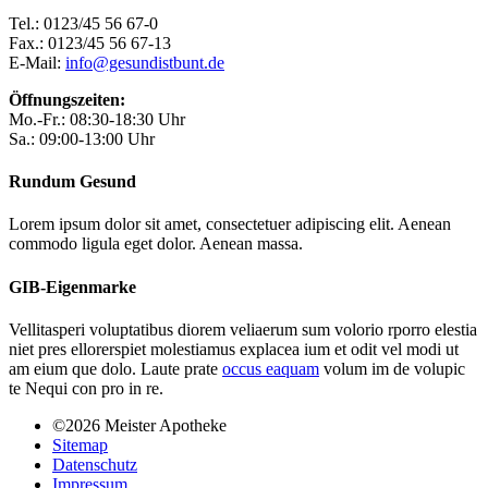
Tel.: 0123/45 56 67-0
Fax.: 0123/45 56 67-13
E-Mail:
info@gesundistbunt.de
Öffnungszeiten:
Mo.-Fr.:
08:30-18:30 Uhr
Sa.:
09:00-13:00 Uhr
Rundum Gesund
Lorem ipsum dolor sit amet, consectetuer adipiscing elit. Aenean
commodo ligula eget dolor. Aenean massa.
GIB-Eigenmarke
Vellitasperi voluptatibus diorem veliaerum sum volorio rporro elestia
niet pres ellorerspiet molestiamus explacea ium et odit vel modi ut
am eium que dolo. Laute prate
occus eaquam
volum im de volupic
te Nequi con pro in re.
©2026 Meister Apotheke
Sitemap
Datenschutz
Impressum